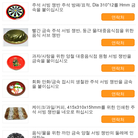
주석 서빙 쟁반 주석 방패/표적, Dia 310*12를 Hmm 금
속을 붙이십시오
연락처
빨간 금속 주석 서빙 쟁반, 둥근 물/대중음식점을 위한
음식 서브 쟁반
연락처
과자/사탕을 위한 양철 대중음식점 원형 서빙 쟁반을
금속을 붙이십시오
연락처
회화 만화/금속 접시의 생철판 주석 서빙 쟁반을 금속
을 붙이십시오
연락처
케이크/과일/커피, 415x310x15hmm를 위한 인쇄한 주
석 서빙 쟁반을 네모로 하십시오
연락처
음식/물을 위한 까만 금속 양철 서빙 쟁반의 둘레에 인
쇄하는